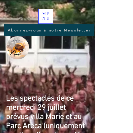
ME
NU
Abonnez-vous à notre Newsletter
Les spectacles de ce
mercredi 29 juillet
prévus villa Marie et au
Parc Areca (uniquement